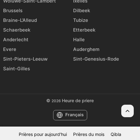
Woluwe-Saint-Lambert
Ixelles
Brussels
Dilbeek
Braine-L’Alleud
Tubize
Schaerbeek
Etterbeek
Anderlecht
Halle
Evere
Auderghem
Sint-Pieters-Leeuw
Sint-Genesius-Rode
Saint-Gilles
©
Heure de priere
2026
Français
Prières pour aujourd'hui
Prières du mois
Qibla