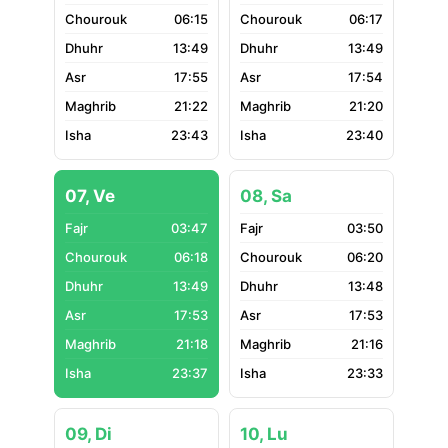
06:15
06:17
13:49
13:49
17:55
17:54
21:22
21:20
23:43
23:40
07, Ve
08, Sa
03:47
03:50
06:18
06:20
13:49
13:48
17:53
17:53
21:18
21:16
23:37
23:33
09, Di
10, Lu