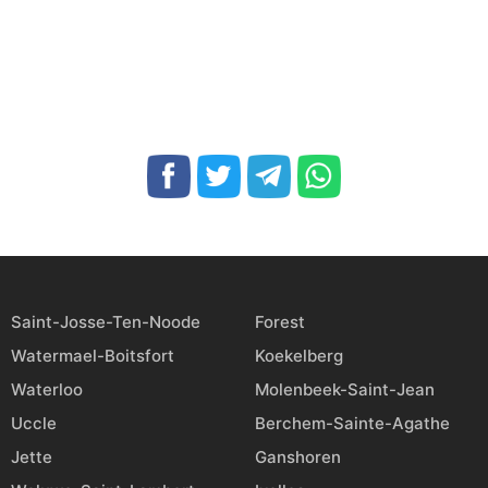
Saint-Josse-Ten-Noode
Forest
Watermael-Boitsfort
Koekelberg
Waterloo
Molenbeek-Saint-Jean
Uccle
Berchem-Sainte-Agathe
Jette
Ganshoren