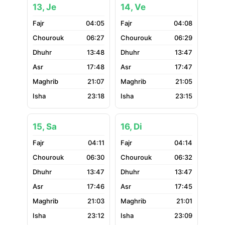
13, Je
14, Ve
04:05
04:08
06:27
06:29
13:48
13:47
17:48
17:47
21:07
21:05
23:18
23:15
15, Sa
16, Di
04:11
04:14
06:30
06:32
13:47
13:47
17:46
17:45
21:03
21:01
23:12
23:09