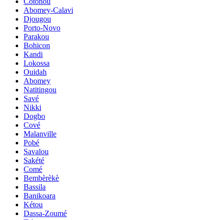
Cotonou
Abomey-Calavi
Djougou
Porto-Novo
Parakou
Bohicon
Kandi
Lokossa
Ouidah
Abomey
Natitingou
Savé
Nikki
Dogbo
Cové
Malanville
Pobé
Savalou
Sakété
Comé
Bembèrèkè
Bassila
Banikoara
Kétou
Dassa-Zoumé