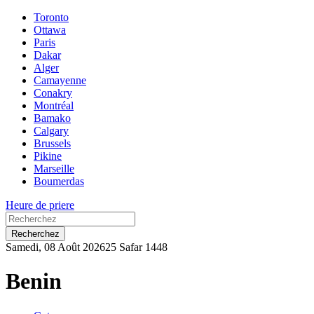
Toronto
Ottawa
Paris
Dakar
Alger
Camayenne
Conakry
Montréal
Bamako
Calgary
Brussels
Pikine
Marseille
Boumerdas
Heure de priere
Recherchez
Samedi, 08 Août 2026
25 Safar 1448
Benin