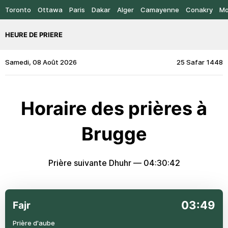
Toronto
Ottawa
Paris
Dakar
Alger
Camayenne
Conakry
Mo
HEURE DE PRIERE
Samedi, 08 Août 2026
25 Safar 1448
Horaire des prières à
Brugge
Prière suivante Dhuhr —
04:30:42
03:49
Fajr
Prière d'aube