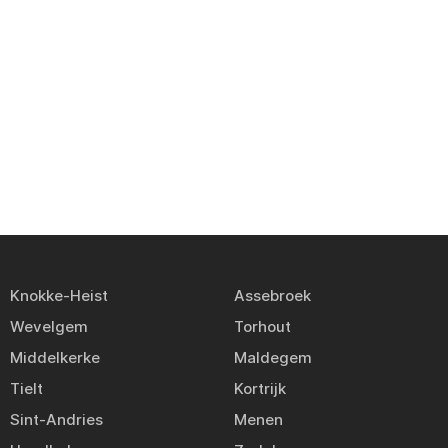
Knokke-Heist
Assebroek
Wevelgem
Torhout
Middelkerke
Maldegem
Tielt
Kortrijk
Sint-Andries
Menen