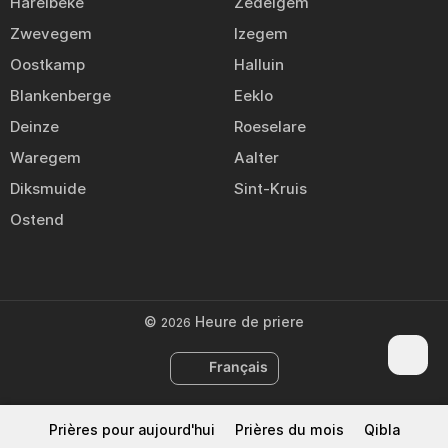
Harelbeke
Zedelgem
Zwevegem
Izegem
Oostkamp
Halluin
Blankenberge
Eeklo
Deinze
Roeselare
Waregem
Aalter
Diksmuide
Sint-Kruis
Ostend
©
Heure de priere
2026
Français
Prières pour aujourd'hui
Prières du mois
Qibla