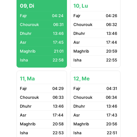
09, Di
10, Lu
04:24
04:26
06:31
06:32
13:46
13:46
17:45
17:44
21:01
20:59
22:58
22:55
11, Ma
12, Me
04:29
04:31
06:33
06:34
13:46
13:46
17:44
17:43
20:58
20:56
22:53
22:51