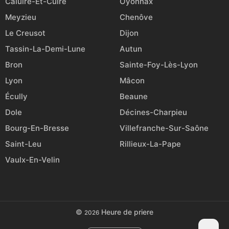
Caluire-Et-Cuire
Oyonnax
Meyzieu
Chenôve
Le Creusot
Dijon
Tassin-La-Demi-Lune
Autun
Bron
Sainte-Foy-Lès-Lyon
Lyon
Mâcon
Écully
Beaune
Dole
Décines-Charpieu
Bourg-En-Bresse
Villefranche-Sur-Saône
Saint-Leu
Rillieux-La-Pape
Vaulx-En-Velin
©
Heure de priere
2026