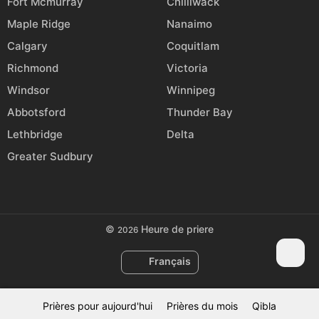
Fort Mcmurray
Chilliwack
Maple Ridge
Nanaimo
Calgary
Coquitlam
Richmond
Victoria
Windsor
Winnipeg
Abbotsford
Thunder Bay
Lethbridge
Delta
Greater Sudbury
©
Heure de priere
2026
Français
Prières pour aujourd'hui
Prières du mois
Qibla