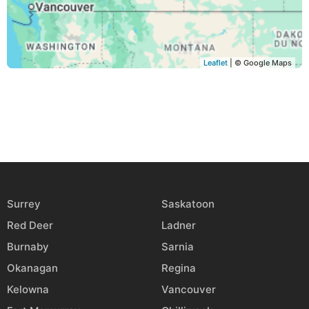
Leaflet
| © Google Maps
Surrey
Saskatoon
Red Deer
Ladner
Burnaby
Sarnia
Okanagan
Regina
Kelowna
Vancouver