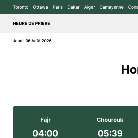
Toronto
Ottawa
Paris
Dakar
Alger
Camayenne
Cona
HEURE DE PRIERE
Jeudi, 06 Août 2026
Hor
Fajr
Chourouk
04:00
05:39