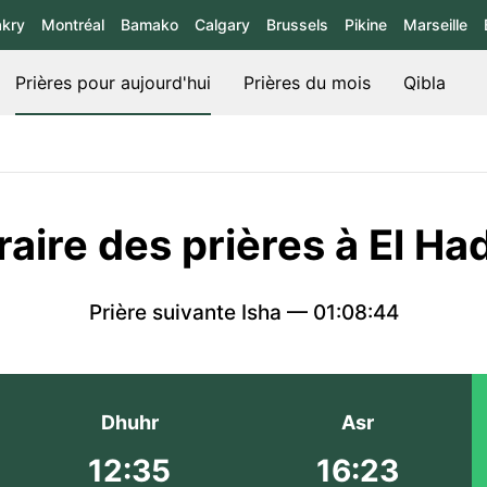
kry
Montréal
Bamako
Calgary
Brussels
Pikine
Marseille
Prières pour aujourd'hui
Prières du mois
Qibla
aire des prières à El Ha
Prière suivante Isha —
01:08:43
Dhuhr
Asr
12:35
16:23