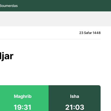
Boumerdas
23 Safar 1448
djar
Maghrib
Isha
19:31
21:03