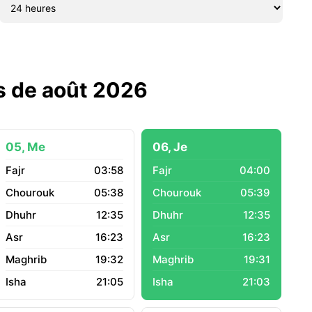
is de août 2026
05, Me
06, Je
03:58
04:00
05:38
05:39
12:35
12:35
16:23
16:23
19:32
19:31
21:05
21:03