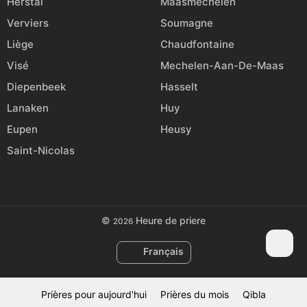
Herstal
Maasmechelen
Verviers
Soumagne
Liège
Chaudfontaine
Visé
Mechelen-Aan-De-Maas
Diepenbeek
Hasselt
Lanaken
Huy
Eupen
Heusy
Saint-Nicolas
©
Heure de priere
2026
Français
Prières pour aujourd'hui
Prières du mois
Qibla