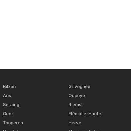
Bilzen
Grivegnée
Ans
Oupeye
Seraing
Riemst
Genk
Flémalle-Haute
Tongeren
Herve