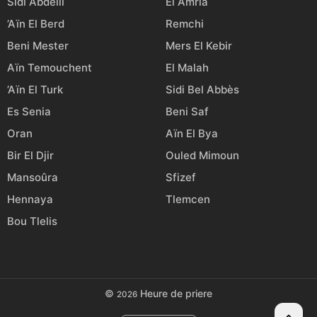
Sidi Abdelli
El Amria
’Aïn El Berd
Remchi
Beni Mester
Mers El Kebir
Aïn Temouchent
El Malah
’Aïn El Turk
Sidi Bel Abbès
Es Senia
Beni Saf
Oran
Aïn El Bya
Bir El Djir
Ouled Mimoun
Mansoûra
Sfizef
Hennaya
Tlemcen
Bou Tlelis
©
Heure de priere
2026