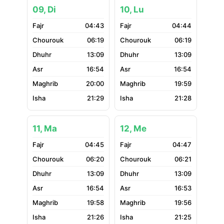
09, Di
10, Lu
04:43
04:44
06:19
06:19
13:09
13:09
16:54
16:54
20:00
19:59
21:29
21:28
11, Ma
12, Me
04:45
04:47
06:20
06:21
13:09
13:09
16:54
16:53
19:58
19:56
21:26
21:25