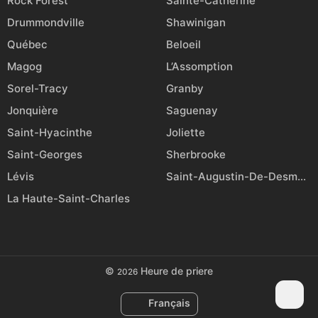
Rock Forest
Sainte-Catherine
Drummondville
Shawinigan
Québec
Beloeil
Magog
L’Assomption
Sorel-Tracy
Granby
Jonquière
Saguenay
Saint-Hyacinthe
Joliette
Saint-Georges
Sherbrooke
Lévis
Saint-Augustin-De-Desmaures
La Haute-Saint-Charles
©
Heure de priere
2026
Français