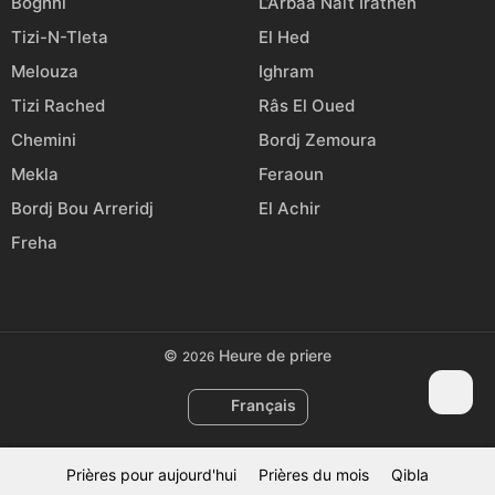
Boghni
L’Arbaa Naït Irathen
Tizi-N-Tleta
El Hed
Melouza
Ighram
Tizi Rached
Râs El Oued
Chemini
Bordj Zemoura
Mekla
Feraoun
Bordj Bou Arreridj
El Achir
Freha
©
Heure de priere
2026
Français
Prières pour aujourd'hui
Prières du mois
Qibla