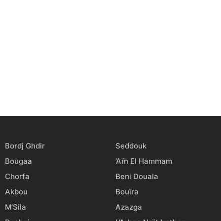
Bordj Ghdir
Seddouk
Bougaa
’Aïn El Hammam
Chorfa
Beni Douala
Akbou
Bouïra
M’Sila
Azazga