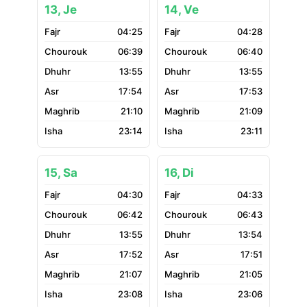
13, Je
14, Ve
04:25
04:28
06:39
06:40
13:55
13:55
17:54
17:53
21:10
21:09
23:14
23:11
15, Sa
16, Di
04:30
04:33
06:42
06:43
13:55
13:54
17:52
17:51
21:07
21:05
23:08
23:06