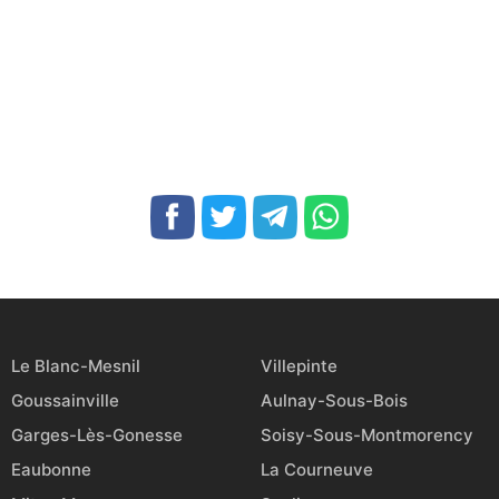
Le Blanc-Mesnil
Villepinte
Goussainville
Aulnay-Sous-Bois
Garges-Lès-Gonesse
Soisy-Sous-Montmorency
Eaubonne
La Courneuve