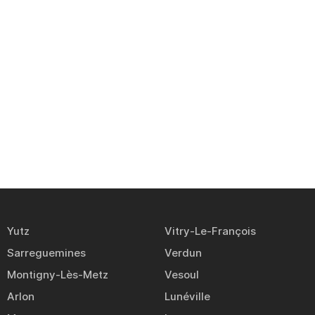
Yutz
Vitry-Le-François
Sarreguemines
Verdun
Montigny-Lès-Metz
Vesoul
Arlon
Lunéville