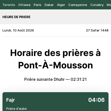
Toronto
Ottawa
Paris
Dakar
Alger
Camayenne
Conakry
Mo
HEURE DE PRIERE
Lundi, 10 Août 2026
27 Safar 1448
Horaire des prières à
Pont-À-Mousson
Prière suivante Dhuhr —
02:31:21
04:06
Fajr
Prière d'aube