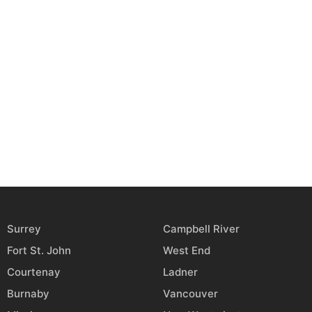
Surrey
Campbell River
Fort St. John
West End
Courtenay
Ladner
Burnaby
Vancouver