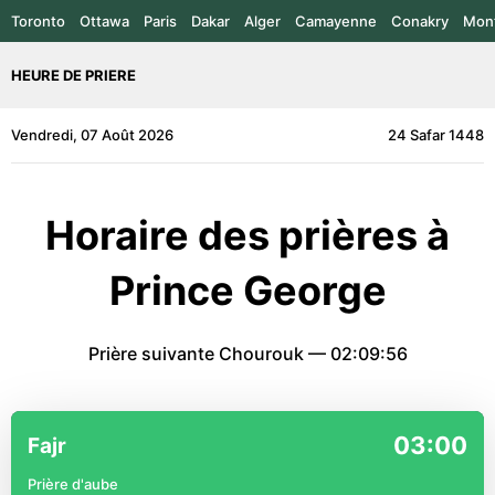
Toronto
Ottawa
Paris
Dakar
Alger
Camayenne
Conakry
Mont
HEURE DE PRIERE
Vendredi, 07 Août 2026
24 Safar 1448
Horaire des prières à
Prince George
Prière suivante Chourouk —
02:09:56
03:00
Fajr
Prière d'aube