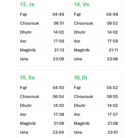
13, Je
14, Ve
04:46
04:48
06:51
06:52
14:02
14:02
17:59
17:59
21:13
21:11
23:09
23:06
15, Sa
16, Di
04:50
04:52
06:54
06:55
14:02
14:02
17:58
17:57
21:09
21:08
23:04
23:01