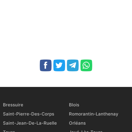
Bressuire
Blois
Saint-Pierre-Des-Corps
Romorantin-Lanthenay
Saint-Jean-De-La-Ruelle
Orléans