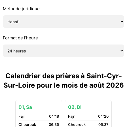
Méthode juridique
Format de l'heure
Calendrier des prières à Saint-Cyr-
Sur-Loire pour le mois de août 2026
01, Sa
02, Di
04:18
04:20
06:35
06:37