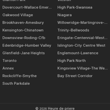
Dovercourt-Wallace Emerson-Junction
High Park-Swansea
Oakwood Village
Niagara
Brookhaven-Amesbury
Willowridge-Martingrove-Richview
Kensington-Chinatown
Trinity-Bellwoods
Downsview-Roding-Cfb
Eringate-Centennial-West Deane
Edenbridge-Humber Valley
Islington-City Centre West
Glenfield-Jane Heights
Englemount-Lawrence
Toronto
High Park North
Annex
Kingsview Village-The Westway
Rockcliffe-Smythe
Bay Street Corridor
South Parkdale
©
Heure de priere
2026