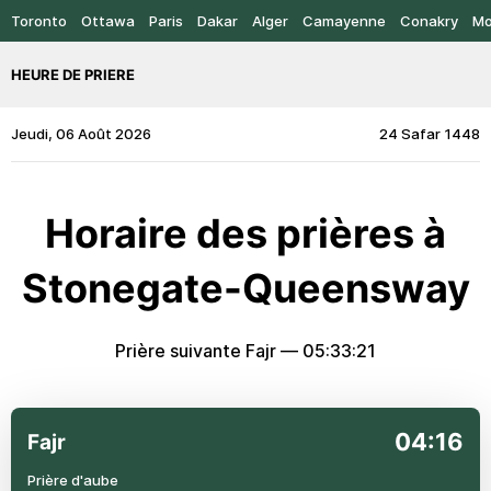
Toronto
Ottawa
Paris
Dakar
Alger
Camayenne
Conakry
Mo
HEURE DE PRIERE
Jeudi, 06 Août 2026
24 Safar 1448
Horaire des prières à
Stonegate-Queensway
Prière suivante Fajr —
05:33:21
04:16
Fajr
Prière d'aube