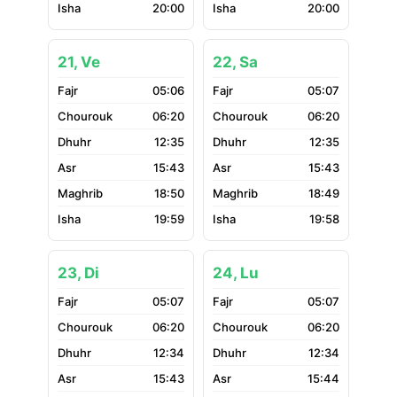
20:00
20:00
21, Ve
22, Sa
05:06
05:07
06:20
06:20
12:35
12:35
15:43
15:43
18:50
18:49
19:59
19:58
23, Di
24, Lu
05:07
05:07
06:20
06:20
12:34
12:34
15:43
15:44