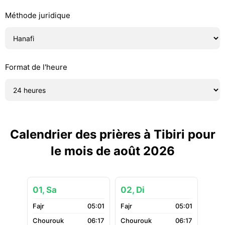
Méthode juridique
Format de l'heure
Calendrier des prières à Tibiri pour
le mois de août 2026
01, Sa
02, Di
05:01
05:01
06:17
06:17