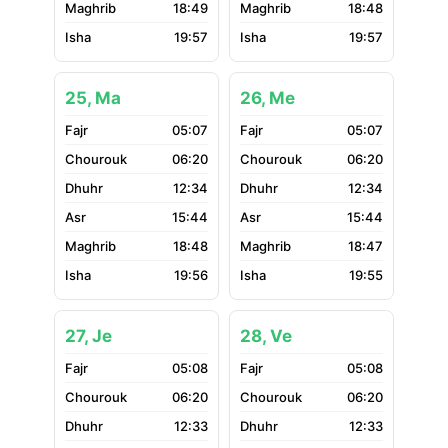
18:49
18:48
19:57
19:57
25, Ma
26, Me
05:07
05:07
06:20
06:20
12:34
12:34
15:44
15:44
18:48
18:47
19:56
19:55
27, Je
28, Ve
05:08
05:08
06:20
06:20
12:33
12:33