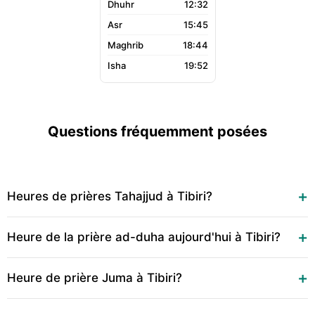
12:32
15:45
18:44
19:52
Questions fréquemment posées
Heures de prières Tahajjud à Tibiri?
Heure de la prière ad-duha aujourd'hui à Tibiri?
Heure de prière Juma à Tibiri?