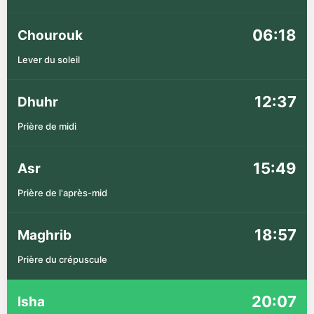
06:18
Chourouk
Lever du soleil
12:37
Dhuhr
Prière de midi
15:49
Asr
Prière de l'après-mid
18:57
Maghrib
Prière du crépuscule
20:07
Isha