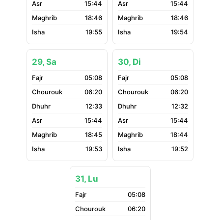
15:44
15:44
18:46
18:46
19:55
19:54
29, Sa
30, Di
05:08
05:08
06:20
06:20
12:33
12:32
15:44
15:44
18:45
18:44
19:53
19:52
31, Lu
05:08
06:20