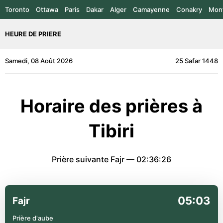
Toronto
Ottawa
Paris
Dakar
Alger
Camayenne
Conakry
Mont
HEURE DE PRIERE
Samedi, 08 Août 2026
25 Safar 1448
Horaire des prières à
Tibiri
Prière suivante Fajr —
02:36:26
05:03
Fajr
Prière d'aube