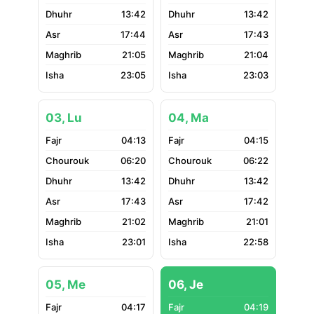
13:42
13:42
17:44
17:43
21:05
21:04
23:05
23:03
03, Lu
04, Ma
04:13
04:15
06:20
06:22
13:42
13:42
17:43
17:42
21:02
21:01
23:01
22:58
05, Me
06, Je
04:17
04:19