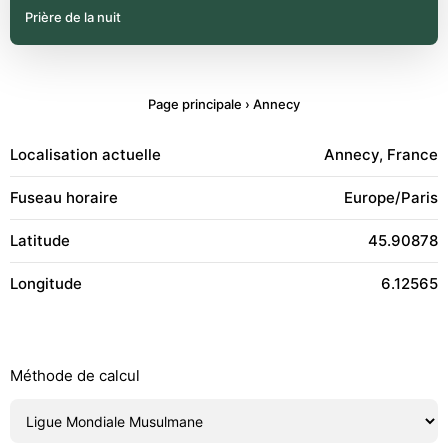
Prière de la nuit
Page principale
›
Annecy
Localisation actuelle
Annecy, France
Fuseau horaire
Europe/Paris
Latitude
45.90878
Longitude
6.12565
Méthode de calcul