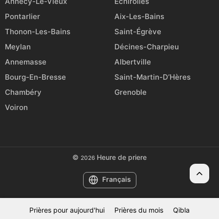
Annecy-Le-Vieux
Échirolles
Pontarlier
Aix-Les-Bains
Thonon-Les-Bains
Saint-Égrève
Meylan
Décines-Charpieu
Annemasse
Albertville
Bourg-En-Bresse
Saint-Martin-D’Hères
Chambéry
Grenoble
Voiron
©
Heure de priere
2026
Français
Prières pour aujourd'hui
Prières du mois
Qibla