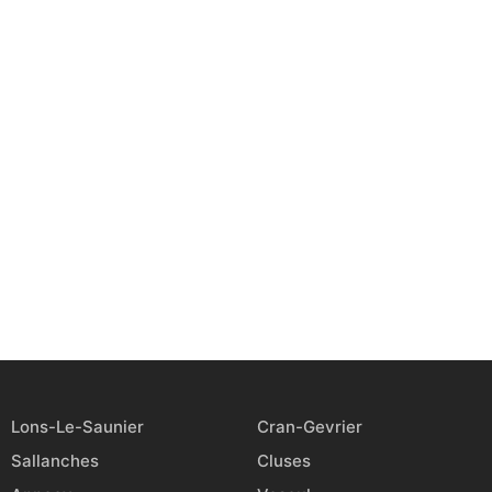
Lons-Le-Saunier
Cran-Gevrier
Sallanches
Cluses