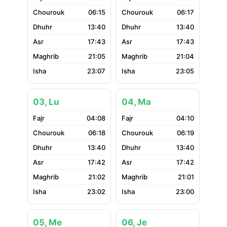
06:15
06:17
13:40
13:40
17:43
17:43
21:05
21:04
23:07
23:05
03, Lu
04, Ma
04:08
04:10
06:18
06:19
13:40
13:40
17:42
17:42
21:02
21:01
23:02
23:00
05, Me
06, Je