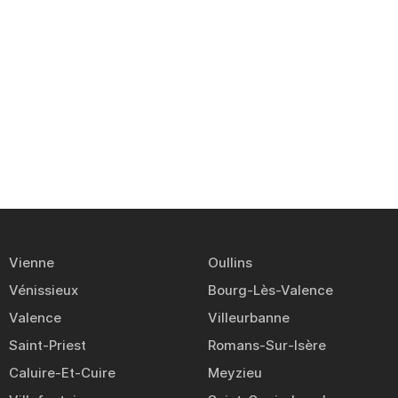
Vienne
Oullins
Vénissieux
Bourg-Lès-Valence
Valence
Villeurbanne
Saint-Priest
Romans-Sur-Isère
Caluire-Et-Cuire
Meyzieu