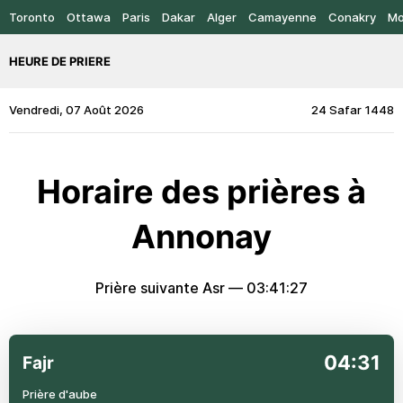
Toronto
Ottawa
Paris
Dakar
Alger
Camayenne
Conakry
Mo
HEURE DE PRIERE
Vendredi, 07 Août 2026
24 Safar 1448
Horaire des prières à
Annonay
Prière suivante Asr —
03:41:27
04:31
Fajr
Prière d'aube