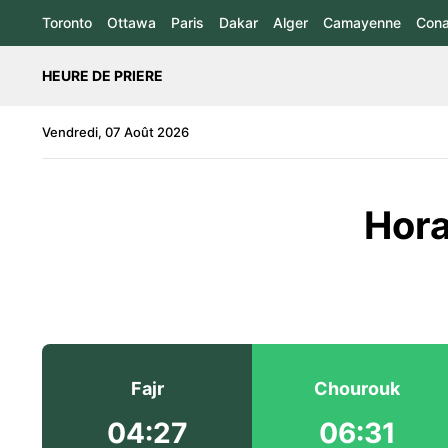
Toronto
Ottawa
Paris
Dakar
Alger
Camayenne
Cona
HEURE DE PRIERE
Vendredi, 07 Août 2026
Hora
Fajr
Chourouk
04:27
06:31