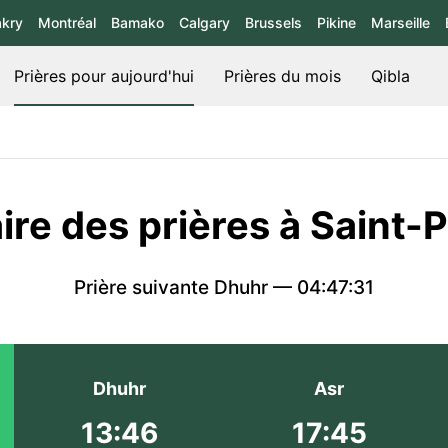
kry
Montréal
Bamako
Calgary
Brussels
Pikine
Marseille
Prières pour aujourd'hui
Prières du mois
Qibla
ire des prières à Saint-P
Prière suivante Dhuhr —
04:47:31
Dhuhr
Asr
13:46
17:45