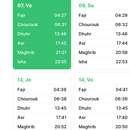
07, Ve
08, Sa
04:27
04:29
06:31
06:32
13:46
13:46
17:45
17:44
21:01
20:59
22:55
22:53
13, Je
14, Ve
04:39
04:41
06:38
06:39
13:45
13:45
17:41
17:40
20:52
20:50