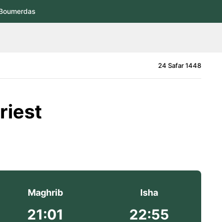
Boumerdas
24 Safar 1448
riest
Maghrib
Isha
21:01
22:55