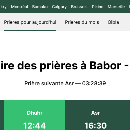
kry
Montréal
Bamako
Calgary
Brussels
Pikine
Marseille
Prières pour aujourd'hui
Prières du mois
Qibla
ire des prières à Babor - 
Prière suivante Asr —
03:28:39
Dhuhr
Asr
12:44
16:30