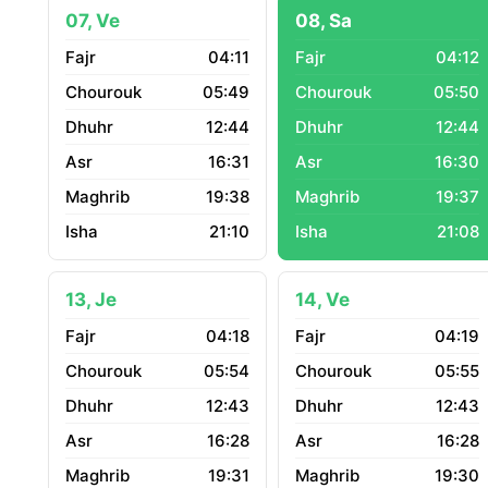
07, Ve
08, Sa
04:11
04:12
05:49
05:50
12:44
12:44
16:31
16:30
19:38
19:37
21:10
21:08
13, Je
14, Ve
04:18
04:19
05:54
05:55
12:43
12:43
16:28
16:28
19:31
19:30