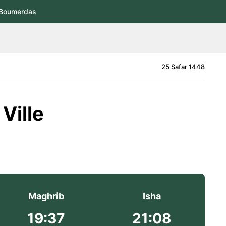
Boumerdas
25 Safar 1448
Ville
Maghrib
Isha
19:37
21:08