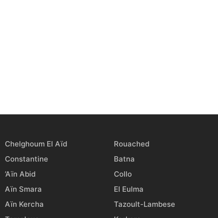
Chelghoum El Aïd
Rouached
Constantine
Batna
’Aïn Abid
Collo
Aïn Smara
El Eulma
Aïn Kercha
Tazoult-Lambese