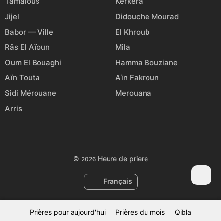
Tamalous
Kerkera
Jijel
Didouche Mourad
Babor — Ville
El Khroub
Râs El Aïoun
Mila
Oum El Bouaghi
Hamma Bouziane
Aïn Touta
Aïn Fakroun
Sidi Mérouane
Merouana
Arris
©
Heure de priere
2026
Français
Prières pour aujourd'hui
Prières du mois
Qibla