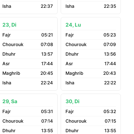
22:37
22:35
23, Di
24, Lu
05:21
05:23
07:08
07:09
13:57
13:56
17:44
17:44
20:45
20:43
22:24
22:22
29, Sa
30, Di
05:31
05:32
07:14
07:15
13:55
13:55