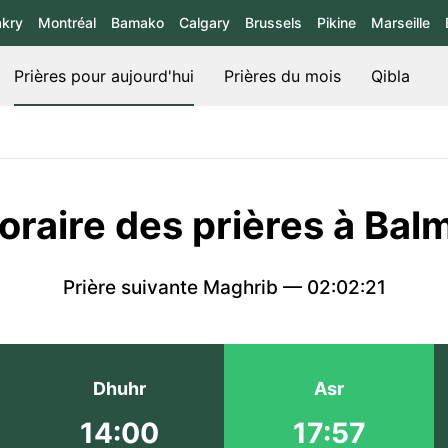
kry
Montréal
Bamako
Calgary
Brussels
Pikine
Marseille
Prières pour aujourd'hui
Prières du mois
Qibla
oraire des prières à Bal
Prière suivante Maghrib —
02:02:21
Dhuhr
Asr
14:00
17:57