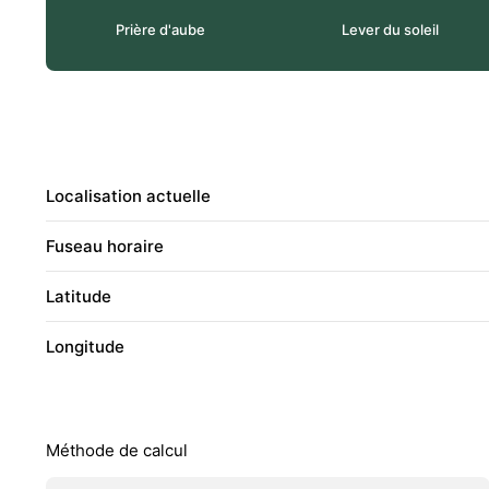
Prière d'aube
Lever du soleil
Localisation actuelle
Fuseau horaire
Latitude
Longitude
Méthode de calcul