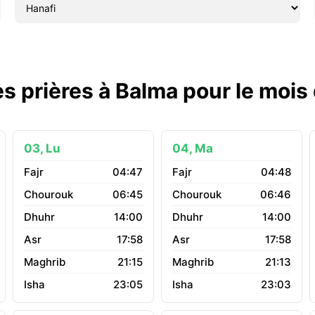
es prières à Balma pour le mois
03, Lu
04, Ma
04:47
04:48
06:45
06:46
14:00
14:00
17:58
17:58
21:15
21:13
23:05
23:03