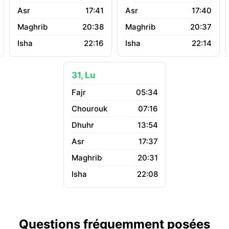
17:41
17:40
20:38
20:37
22:16
22:14
31, Lu
05:34
07:16
13:54
17:37
20:31
22:08
Questions fréquemment posées