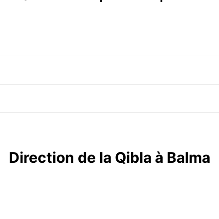
Direction de la Qibla à Balma