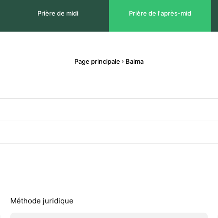
Prière de midi
Prière de l'après-mid
Page principale
›
Balma
Méthode juridique