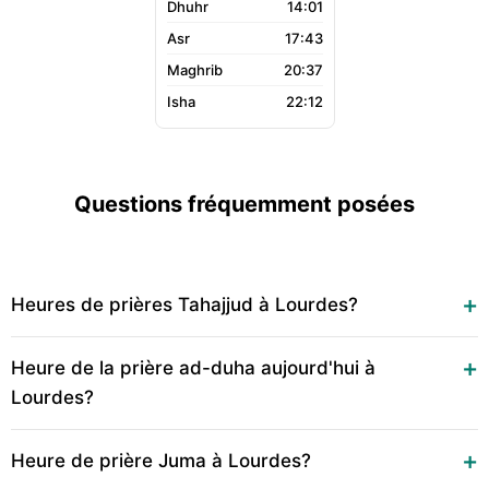
14:01
17:43
20:37
22:12
Questions fréquemment posées
Heures de prières Tahajjud à Lourdes?
Heure de la prière ad-duha aujourd'hui à
Lourdes?
Heure de prière Juma à Lourdes?