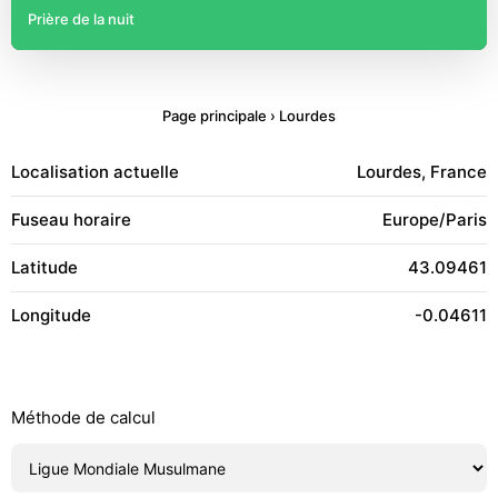
Prière de la nuit
Page principale
›
Lourdes
Localisation actuelle
Lourdes, France
Fuseau horaire
Europe/Paris
Latitude
43.09461
Longitude
-0.04611
Méthode de calcul