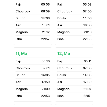
05:06
05:08
06:59
07:00
14:06
14:06
18:01
18:00
21:12
21:10
22:57
22:55
11, Ma
12, Me
05:10
05:11
07:01
07:03
14:05
14:05
17:59
17:59
21:09
21:07
22:53
22:51