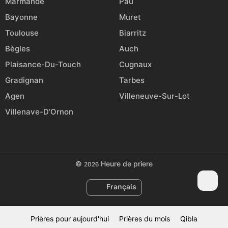
Marmande
Pau
Bayonne
Muret
Toulouse
Biarritz
Bègles
Auch
Plaisance-Du-Touch
Cugnaux
Gradignan
Tarbes
Agen
Villeneuve-Sur-Lot
Villenave-D’Ornon
©
Heure de priere
2026
Français
Prières pour aujourd'hui
Prières du mois
Qibla