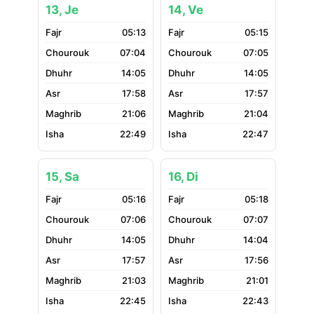
13, Je
14, Ve
05:13
05:15
07:04
07:05
14:05
14:05
17:58
17:57
21:06
21:04
22:49
22:47
15, Sa
16, Di
05:16
05:18
07:06
07:07
14:05
14:04
17:57
17:56
21:03
21:01
22:45
22:43