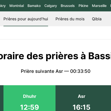
kry
Montréal
Bamako
Calgary
Brussels
Pikine
Marseille
Prières pour aujourd'hui
Prières du mois
Qibla
raire des prières à Bass
Prière suivante Asr —
00:33:49
Dhuhr
Asr
12:59
16:15