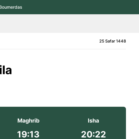
Boumerdas
25 Safar 1448
ila
Maghrib
Isha
19:13
20:22