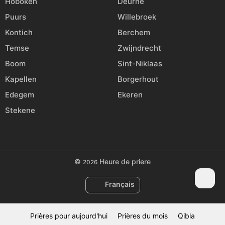
Hoboken
Deurne
Puurs
Willebroek
Kontich
Berchem
Temse
Zwijndrecht
Boom
Sint-Niklaas
Kapellen
Borgerhout
Edegem
Ekeren
Stekene
©
Heure de priere
2026
Français
Prières pour aujourd'hui
Prières du mois
Qibla