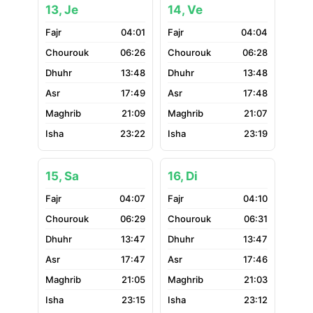
13, Je
14, Ve
04:01
04:04
06:26
06:28
13:48
13:48
17:49
17:48
21:09
21:07
23:22
23:19
15, Sa
16, Di
04:07
04:10
06:29
06:31
13:47
13:47
17:47
17:46
21:05
21:03
23:15
23:12