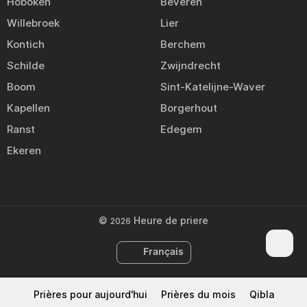
Hoboken
Beveren
Willebroek
Lier
Kontich
Berchem
Schilde
Zwijndrecht
Boom
Sint-Katelijne-Waver
Kapellen
Borgerhout
Ranst
Edegem
Ekeren
©
Heure de priere
2026
Français
Prières pour aujourd'hui
Prières du mois
Qibla