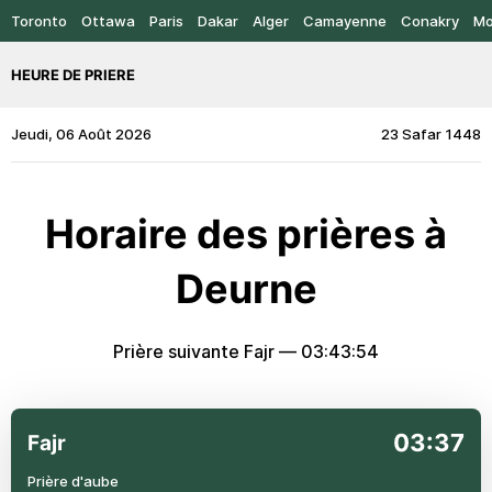
Toronto
Ottawa
Paris
Dakar
Alger
Camayenne
Conakry
Mo
HEURE DE PRIERE
Jeudi, 06 Août 2026
23 Safar 1448
Horaire des prières à
Deurne
Prière suivante Fajr —
03:43:54
03:37
Fajr
Prière d'aube