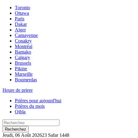
Toronto
Ottawa
Paris
Dakar
Alger
Camayenne
Conakry
Montréal
Bamako
Calgary
Brussels
Pikine
Marseille
Boumerdas
Heure de priere
Prières pour aujourd'hui
Prières du mois
Qibla
Recherchez
Jeudi, 06 Août 2026
23 Safar 1448