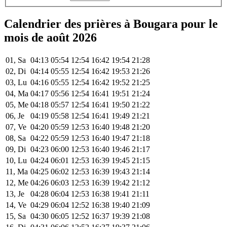
Calendrier des prières à Bougara pour le
mois de août 2026
01, Sa
04:13
05:54
12:54
16:42
19:54
21:28
02, Di
04:14
05:55
12:54
16:42
19:53
21:26
03, Lu
04:16
05:55
12:54
16:42
19:52
21:25
04, Ma
04:17
05:56
12:54
16:41
19:51
21:24
05, Me
04:18
05:57
12:54
16:41
19:50
21:22
06, Je
04:19
05:58
12:54
16:41
19:49
21:21
07, Ve
04:20
05:59
12:53
16:40
19:48
21:20
08, Sa
04:22
05:59
12:53
16:40
19:47
21:18
09, Di
04:23
06:00
12:53
16:40
19:46
21:17
10, Lu
04:24
06:01
12:53
16:39
19:45
21:15
11, Ma
04:25
06:02
12:53
16:39
19:43
21:14
12, Me
04:26
06:03
12:53
16:39
19:42
21:12
13, Je
04:28
06:04
12:53
16:38
19:41
21:11
14, Ve
04:29
06:04
12:52
16:38
19:40
21:09
15, Sa
04:30
06:05
12:52
16:37
19:39
21:08