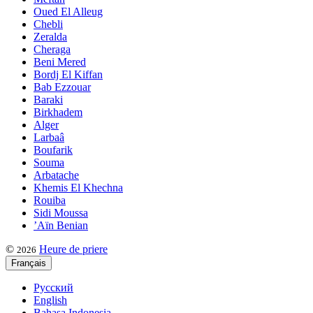
Oued El Alleug
Chebli
Zeralda
Cheraga
Beni Mered
Bordj El Kiffan
Bab Ezzouar
Baraki
Birkhadem
Alger
Larbaâ
Boufarik
Souma
Arbatache
Khemis El Khechna
Rouiba
Sidi Moussa
’Aïn Benian
©
Heure de priere
2026
Français
Русский
English
Bahasa Indonesia