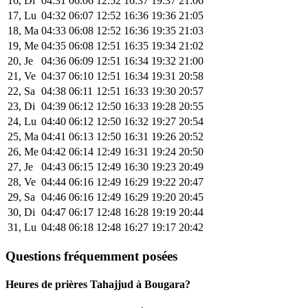
16, Di
04:31
06:06
12:52
16:37
19:37
21:06
17, Lu
04:32
06:07
12:52
16:36
19:36
21:05
18, Ma
04:33
06:08
12:52
16:36
19:35
21:03
19, Me
04:35
06:08
12:51
16:35
19:34
21:02
20, Je
04:36
06:09
12:51
16:34
19:32
21:00
21, Ve
04:37
06:10
12:51
16:34
19:31
20:58
22, Sa
04:38
06:11
12:51
16:33
19:30
20:57
23, Di
04:39
06:12
12:50
16:33
19:28
20:55
24, Lu
04:40
06:12
12:50
16:32
19:27
20:54
25, Ma
04:41
06:13
12:50
16:31
19:26
20:52
26, Me
04:42
06:14
12:49
16:31
19:24
20:50
27, Je
04:43
06:15
12:49
16:30
19:23
20:49
28, Ve
04:44
06:16
12:49
16:29
19:22
20:47
29, Sa
04:46
06:16
12:49
16:29
19:20
20:45
30, Di
04:47
06:17
12:48
16:28
19:19
20:44
31, Lu
04:48
06:18
12:48
16:27
19:17
20:42
Questions fréquemment posées
Heures de prières Tahajjud à Bougara?