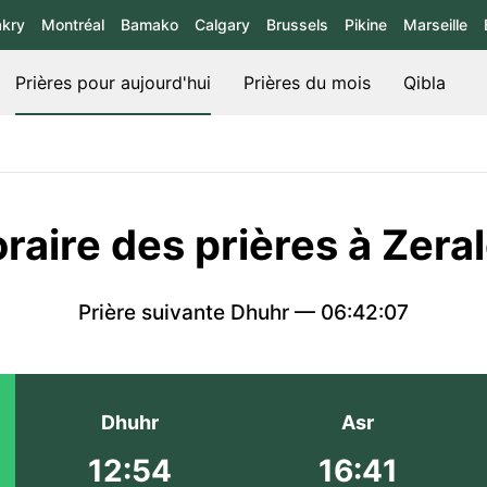
kry
Montréal
Bamako
Calgary
Brussels
Pikine
Marseille
Prières pour aujourd'hui
Prières du mois
Qibla
raire des prières à Zera
Prière suivante Dhuhr —
06:42:07
Dhuhr
Asr
12:54
16:41