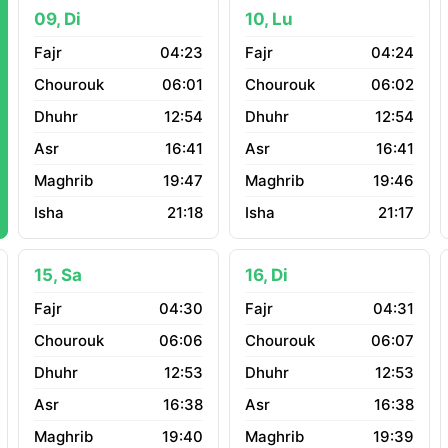
09, Di
10, Lu
04:23
04:24
06:01
06:02
12:54
12:54
16:41
16:41
19:47
19:46
21:18
21:17
15, Sa
16, Di
04:30
04:31
06:06
06:07
12:53
12:53
16:38
16:38
19:40
19:39