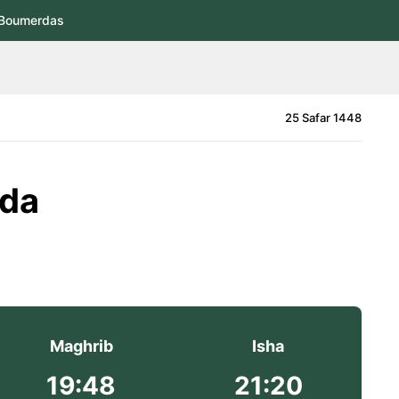
Boumerdas
25 Safar 1448
lda
Maghrib
Isha
19:48
21:20