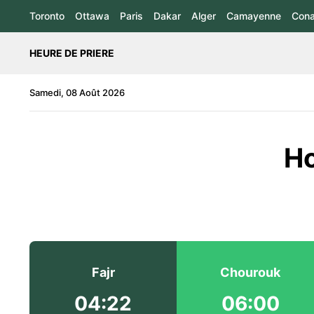
Toronto
Ottawa
Paris
Dakar
Alger
Camayenne
Cona
HEURE DE PRIERE
Samedi, 08 Août 2026
Ho
Fajr
Chourouk
04:22
06:00