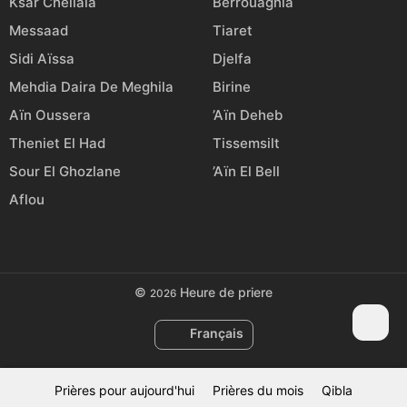
Ksar Chellala
Berrouaghia
Messaad
Tiaret
Sidi Aïssa
Djelfa
Mehdia Daira De Meghila
Birine
Aïn Oussera
’Aïn Deheb
Theniet El Had
Tissemsilt
Sour El Ghozlane
’Aïn El Bell
Aflou
©
Heure de priere
2026
Français
Prières pour aujourd'hui
Prières du mois
Qibla