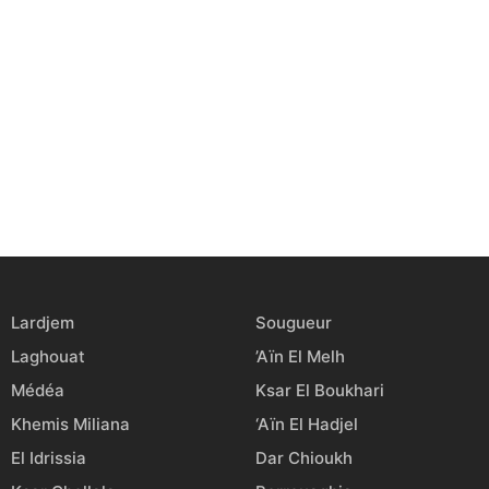
Lardjem
Sougueur
Laghouat
’Aïn El Melh
Médéa
Ksar El Boukhari
Khemis Miliana
‘Aïn El Hadjel
El Idrissia
Dar Chioukh