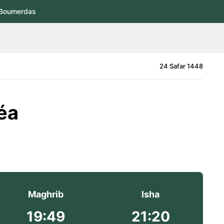
Boumerdas
24 Safar 1448
éa
Maghrib
Isha
19:49
21:20