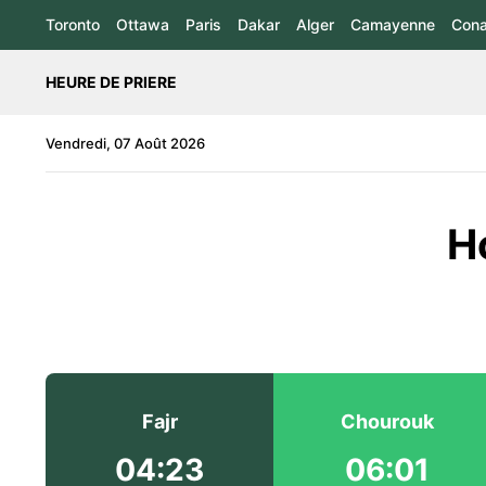
Toronto
Ottawa
Paris
Dakar
Alger
Camayenne
Cona
HEURE DE PRIERE
Vendredi, 07 Août 2026
H
Fajr
Chourouk
04:23
06:01