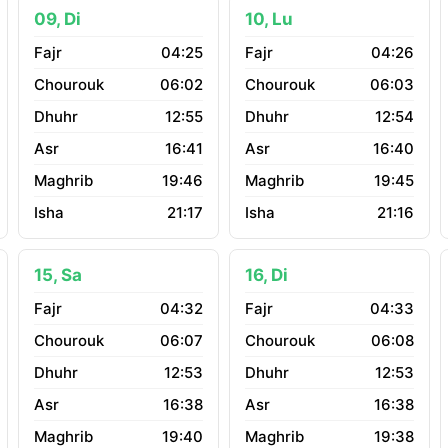
09, Di
10, Lu
04:25
04:26
06:02
06:03
12:55
12:54
16:41
16:40
19:46
19:45
21:17
21:16
15, Sa
16, Di
04:32
04:33
06:07
06:08
12:53
12:53
16:38
16:38
19:40
19:38