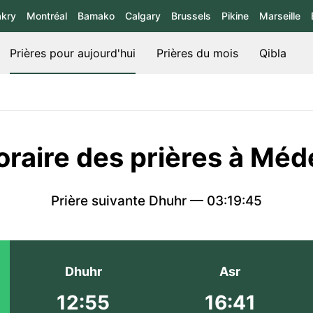
kry
Montréal
Bamako
Calgary
Brussels
Pikine
Marseille
Prières pour aujourd'hui
Prières du mois
Qibla
oraire des prières à Méd
Prière suivante Dhuhr —
03:19:45
Dhuhr
Asr
12:55
16:41