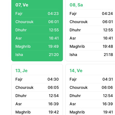
07, Ve
08, Sa
04:23
04:24
06:01
06:01
12:55
12:55
16:41
16:41
19:49
19:48
21:20
21:18
13, Je
14, Ve
04:30
04:31
06:05
06:06
12:54
12:54
16:39
16:39
19:42
19:41