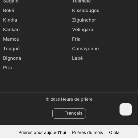
Sagalo
Télimélé
Boké
Kissidougou
Kindia
Ziguinchor
Kankan
Vélingara
Mamou
Fria
Tougué
Camayenne
Bignona
Labé
Pita
©
Heure de priere
2026
Français
Prières pour aujourd'hui
Prières du mois
Qibla