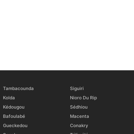
Tambacounda
Siguiri
Kolda
Nioro Du Rip
Kédougou
Sédhiou
Bafoulabé
Macenta
Gueckedou
Conakry