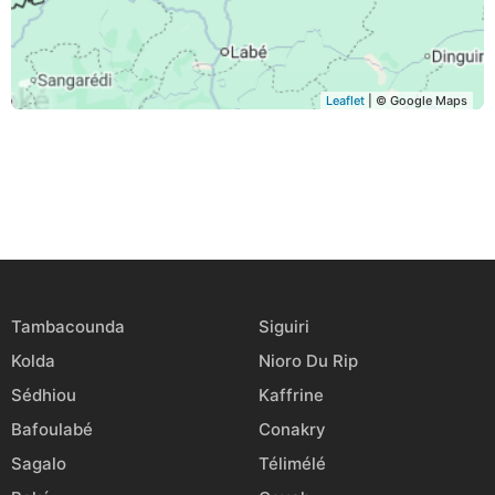
Leaflet
| © Google Maps
Tambacounda
Siguiri
Kolda
Nioro Du Rip
Sédhiou
Kaffrine
Bafoulabé
Conakry
Sagalo
Télimélé