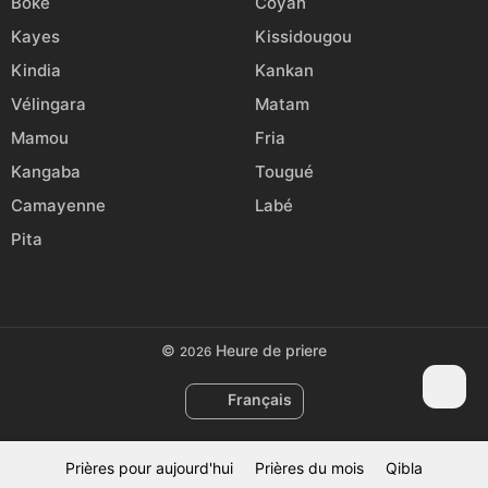
Boké
Coyah
Kayes
Kissidougou
Kindia
Kankan
Vélingara
Matam
Mamou
Fria
Kangaba
Tougué
Camayenne
Labé
Pita
©
Heure de priere
2026
Français
Prières pour aujourd'hui
Prières du mois
Qibla