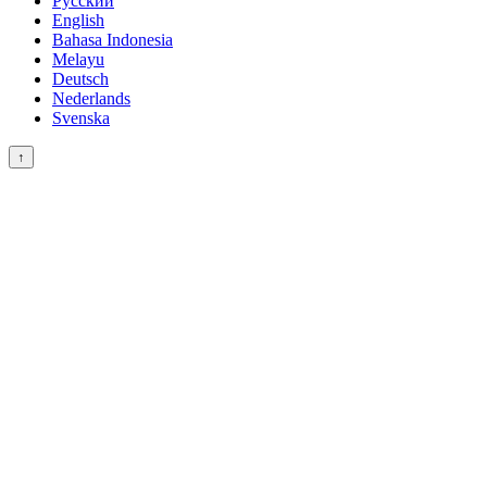
Русский
English
Bahasa Indonesia
Melayu
Deutsch
Nederlands
Svenska
↑