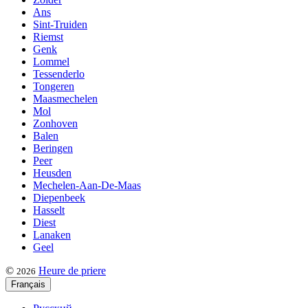
Ans
Sint-Truiden
Riemst
Genk
Lommel
Tessenderlo
Tongeren
Maasmechelen
Mol
Zonhoven
Balen
Beringen
Peer
Heusden
Mechelen-Aan-De-Maas
Diepenbeek
Hasselt
Diest
Lanaken
Geel
©
Heure de priere
2026
Français