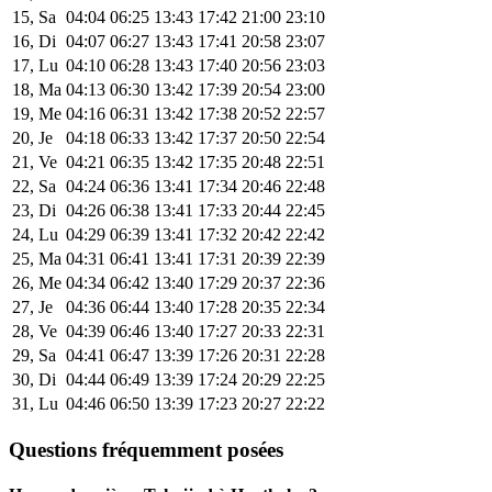
15, Sa
04:04
06:25
13:43
17:42
21:00
23:10
16, Di
04:07
06:27
13:43
17:41
20:58
23:07
17, Lu
04:10
06:28
13:43
17:40
20:56
23:03
18, Ma
04:13
06:30
13:42
17:39
20:54
23:00
19, Me
04:16
06:31
13:42
17:38
20:52
22:57
20, Je
04:18
06:33
13:42
17:37
20:50
22:54
21, Ve
04:21
06:35
13:42
17:35
20:48
22:51
22, Sa
04:24
06:36
13:41
17:34
20:46
22:48
23, Di
04:26
06:38
13:41
17:33
20:44
22:45
24, Lu
04:29
06:39
13:41
17:32
20:42
22:42
25, Ma
04:31
06:41
13:41
17:31
20:39
22:39
26, Me
04:34
06:42
13:40
17:29
20:37
22:36
27, Je
04:36
06:44
13:40
17:28
20:35
22:34
28, Ve
04:39
06:46
13:40
17:27
20:33
22:31
29, Sa
04:41
06:47
13:39
17:26
20:31
22:28
30, Di
04:44
06:49
13:39
17:24
20:29
22:25
31, Lu
04:46
06:50
13:39
17:23
20:27
22:22
Questions fréquemment posées