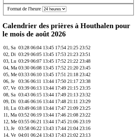
Format de l'heure
Calendrier des prières à Houthalen pour
le mois de août 2026
01, Sa
03:28
06:04
13:45
17:54
21:25
23:52
02, Di
03:29
06:05
13:45
17:53
21:23
23:51
03, Lu
03:29
06:07
13:45
17:52
21:22
23:48
04, Ma
03:30
06:08
13:45
17:52
21:20
23:45
05, Me
03:33
06:10
13:45
17:51
21:18
23:42
06, Je
03:36
06:11
13:44
17:50
21:17
23:38
07, Ve
03:39
06:13
13:44
17:49
21:15
23:35
08, Sa
03:43
06:15
13:44
17:49
21:13
23:32
09, Di
03:46
06:16
13:44
17:48
21:11
23:29
10, Lu
03:49
06:18
13:44
17:47
21:09
23:25
11, Ma
03:52
06:19
13:44
17:46
21:08
23:22
12, Me
03:55
06:21
13:44
17:45
21:06
23:19
13, Je
03:58
06:22
13:43
17:44
21:04
23:16
14, Ve
04:01
06:24
13:43
17:43
21:02
23:13