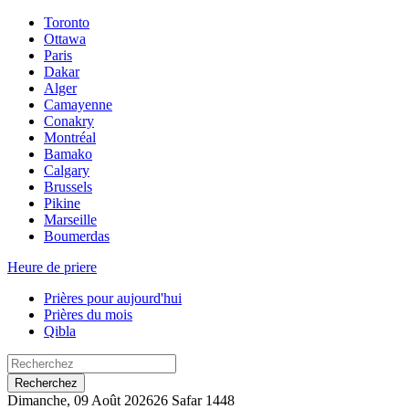
Toronto
Ottawa
Paris
Dakar
Alger
Camayenne
Conakry
Montréal
Bamako
Calgary
Brussels
Pikine
Marseille
Boumerdas
Heure de priere
Prières pour aujourd'hui
Prières du mois
Qibla
Recherchez
Dimanche, 09 Août 2026
26 Safar 1448