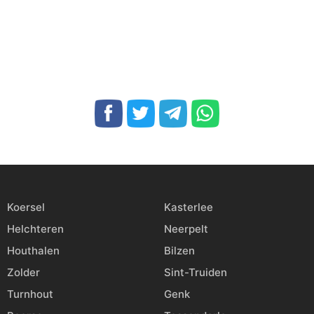
Koersel
Kasterlee
Helchteren
Neerpelt
Houthalen
Bilzen
Zolder
Sint-Truiden
Turnhout
Genk