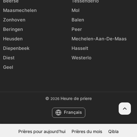
Beerse
Tessenderlo
Maasmechelen
Mol
Zonhoven
Balen
Beringen
Peer
Heusden
Mechelen-Aan-De-Maas
Diepenbeek
Hasselt
Diest
Westerlo
Geel
©
Heure de priere
2026
Français
Prières pour aujourd'hui
Prières du mois
Qibla