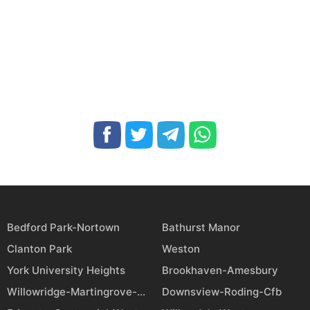
Bedford Park-Nortown
Bathurst Manor
Clanton Park
Weston
York University Heights
Brookhaven-Amesbury
Willowridge-Martingrove-Richview
Downsview-Roding-Cfb