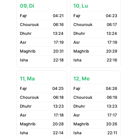
09, Di
10, Lu
04:21
04:23
06:16
06:17
13:24
13:24
17:19
17:19
20:31
20:29
22:18
22:16
11, Ma
12, Me
04:25
04:26
06:18
06:19
13:23
13:23
17:18
17:17
20:28
20:26
22:14
22:11