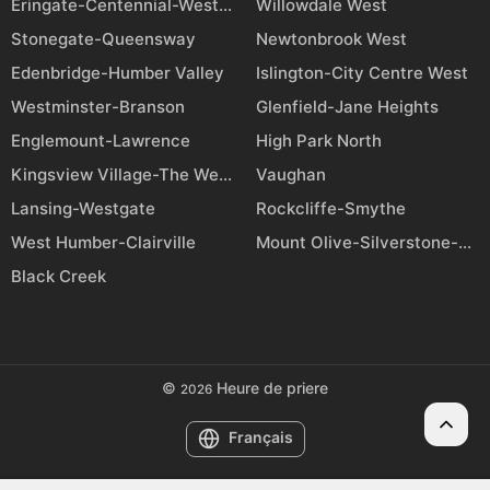
Eringate-Centennial-West Deane
Willowdale West
Stonegate-Queensway
Newtonbrook West
Edenbridge-Humber Valley
Islington-City Centre West
Westminster-Branson
Glenfield-Jane Heights
Englemount-Lawrence
High Park North
Kingsview Village-The Westway
Vaughan
Lansing-Westgate
Rockcliffe-Smythe
West Humber-Clairville
Mount Olive-Silverstone-Jamestown
Black Creek
©
Heure de priere
2026
Français