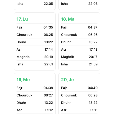
22:05
22:03
17, Lu
18, Ma
04:35
04:37
06:25
06:26
13:22
13:22
17:14
17:13
20:19
20:17
22:01
21:59
19, Me
20, Je
04:38
04:40
06:27
06:28
13:22
13:22
17:12
17:11