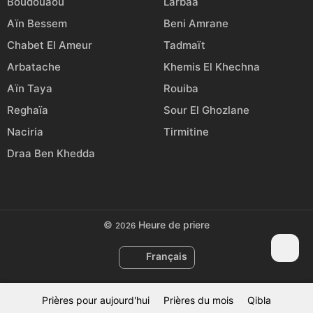
Boudouaou
Larbaâ
Aïn Bessem
Beni Amrane
Chabet El Ameur
Tadmaït
Arbatache
Khemis El Khechna
Aïn Taya
Rouiba
Reghaïa
Sour El Ghozlane
Naciria
Tirmitine
Draa Ben Khedda
©
Heure de priere
2026
Français
Prières pour aujourd'hui
Prières du mois
Qibla