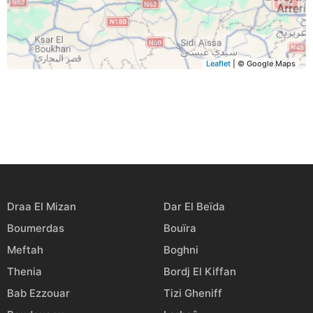
Leaflet
| © Google Maps
Draa El Mizan
Dar El Beïda
Boumerdas
Bouïra
Meftah
Boghni
Thenia
Bordj El Kiffan
Bab Ezzouar
Tizi Gheniff