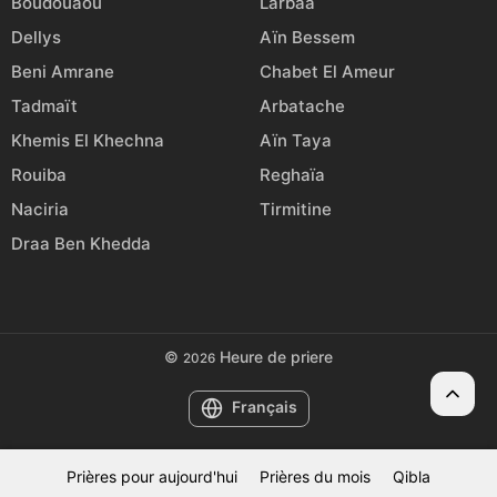
Boudouaou
Larbaâ
Dellys
Aïn Bessem
Beni Amrane
Chabet El Ameur
Tadmaït
Arbatache
Khemis El Khechna
Aïn Taya
Rouiba
Reghaïa
Naciria
Tirmitine
Draa Ben Khedda
©
Heure de priere
2026
Français
Prières pour aujourd'hui
Prières du mois
Qibla