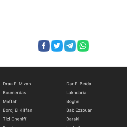
Draa El Mizan
Dar El Beïda
Boumerdas
Lakhdaria
Meftah
Boghni
Bordj El Kiffan
Bab Ezzouar
Tizi Gheniff
Baraki