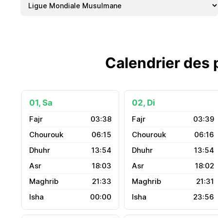
Calendrier des 
01, Sa
02, Di
03:38
03:39
06:15
06:16
13:54
13:54
18:03
18:02
21:33
21:31
00:00
23:56