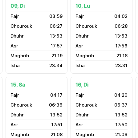
09, Di
10, Lu
03:59
04:02
06:27
06:28
13:53
13:53
17:57
17:56
21:19
21:18
23:34
23:31
15, Sa
16, Di
04:17
04:20
06:36
06:37
13:52
13:52
17:51
17:50
21:08
21:06