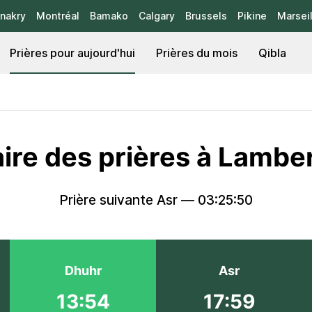
nakry
Montréal
Bamako
Calgary
Brussels
Pikine
Marseil
Prières pour aujourd'hui
Prières du mois
Qibla
ire des prières à Lambe
Prière suivante Asr —
03:25:50
Dhuhr
Asr
13:54
17:59