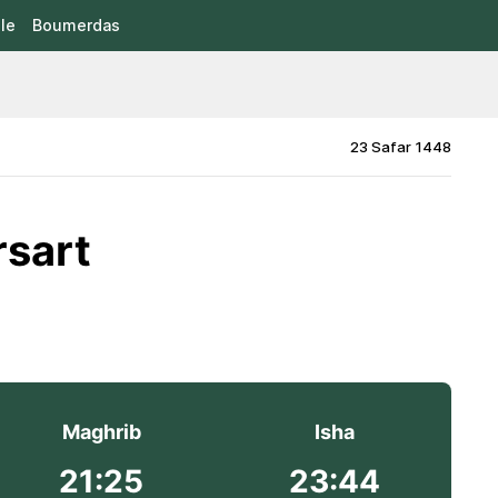
le
Boumerdas
23 Safar 1448
rsart
Maghrib
Isha
21:25
23:44