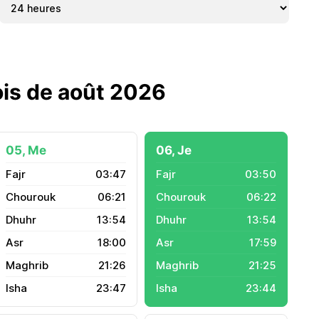
ois de août 2026
05, Me
06, Je
03:47
03:50
06:21
06:22
13:54
13:54
18:00
17:59
21:26
21:25
23:47
23:44