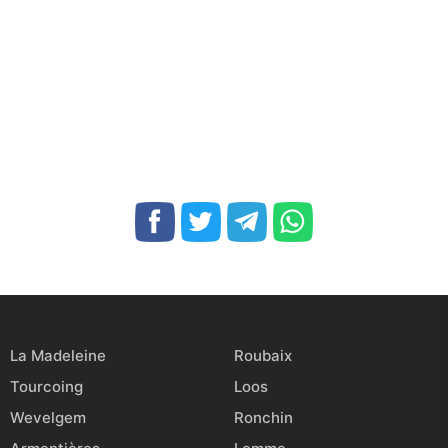
La Madeleine
Roubaix
Tourcoing
Loos
Wevelgem
Ronchin