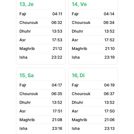
13, Je
14, Ve
04:11
04:14
06:32
06:34
13:53
13:52
17:53
17:52
21:12
21:10
23:22
23:19
15, Sa
16, Di
04:17
04:19
06:35
06:37
13:52
13:52
17:51
17:50
21:08
21:06
23:16
23:13