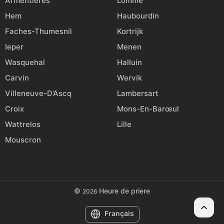
Armentières
Lomme
Hem
Haubourdin
Faches-Thumesnil
Kortrijk
Ieper
Menen
Wasquehal
Halluin
Carvin
Wervik
Villeneuve-D’Ascq
Lambersart
Croix
Mons-En-Barœul
Wattrelos
Lille
Mouscron
©
Heure de priere
2026
Français