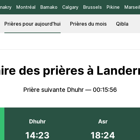
nakry
Montréal
Bamako
Calgary
Brussels
Pikine
Marseil
Prières pour aujourd'hui
Prières du mois
Qibla
ire des prières à Lande
Prière suivante Dhuhr —
00:15:55
Dhuhr
Asr
14:23
18:24