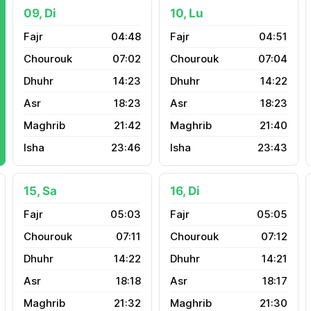
09, Di
10, Lu
04:48
04:51
07:02
07:04
14:23
14:22
18:23
18:23
21:42
21:40
23:46
23:43
15, Sa
16, Di
05:03
05:05
07:11
07:12
14:22
14:21
18:18
18:17
21:32
21:30