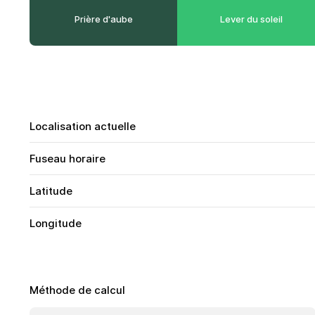
Prière d'aube
Lever du soleil
Localisation actuelle
Fuseau horaire
Latitude
Longitude
Méthode de calcul