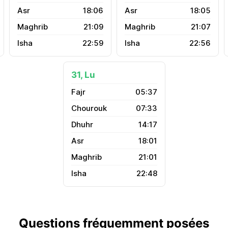
18:06
18:05
21:09
21:07
22:59
22:56
31, Lu
05:37
07:33
14:17
18:01
21:01
22:48
Questions fréquemment posées