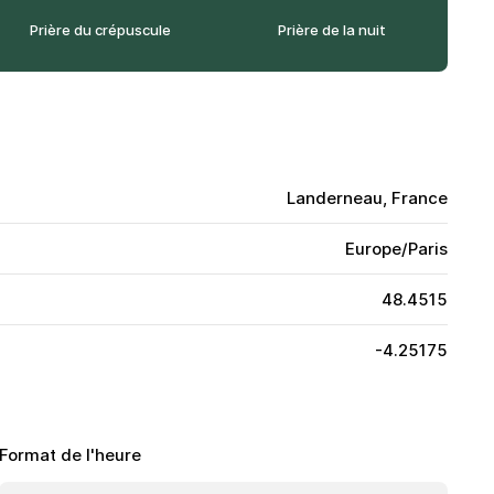
Prière du crépuscule
Prière de la nuit
Landerneau, France
Europe/Paris
48.4515
-4.25175
Format de l'heure