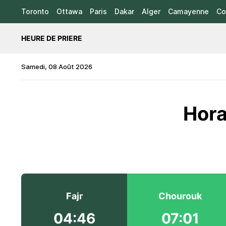
Toronto
Ottawa
Paris
Dakar
Alger
Camayenne
Co
HEURE DE PRIERE
Samedi, 08 Août 2026
Hora
Fajr
Chourouk
04:46
07:01