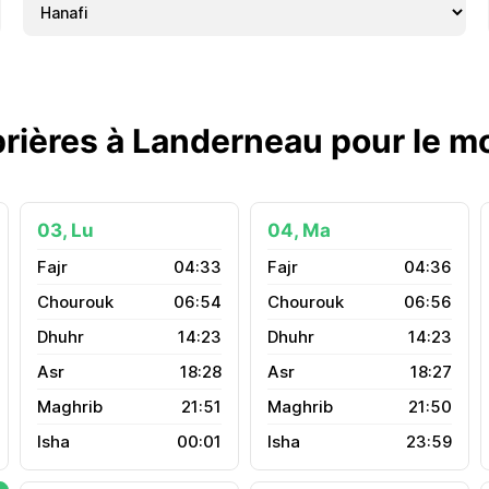
prières à Landerneau pour le m
03, Lu
04, Ma
04:33
04:36
06:54
06:56
14:23
14:23
18:28
18:27
21:51
21:50
00:01
23:59