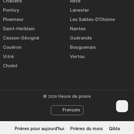
Challans
Rezé
Pontivy
Lanester
Ploemeur
Les Sables-D’Olonne
Saint-Herblain
Nantes
Cesson-Sévigné
Guérande
Couëron
Bouguenais
Vitré
Vertou
Cholet
©
Heure de priere
2026
Français
Prières pour aujourd'hui
Prières du mois
Qibla