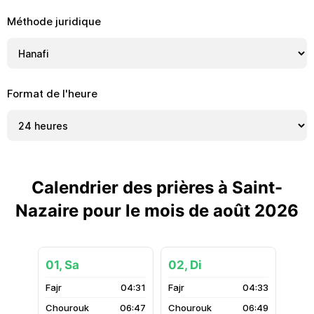
Méthode juridique
Format de l'heure
Calendrier des prières à Saint-
Nazaire pour le mois de août 2026
01, Sa
02, Di
04:31
04:33
06:47
06:49