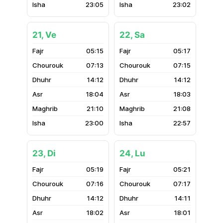
23:05
23:02
21, Ve
22, Sa
05:15
05:17
07:13
07:15
14:12
14:12
18:04
18:03
21:10
21:08
23:00
22:57
23, Di
24, Lu
05:19
05:21
07:16
07:17
14:12
14:11
18:02
18:01