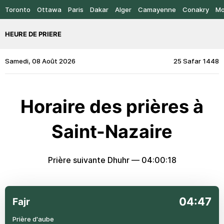
Toronto
Ottawa
Paris
Dakar
Alger
Camayenne
Conakry
Mo
HEURE DE PRIERE
Samedi, 08 Août 2026
25 Safar 1448
Horaire des prières à
Saint-Nazaire
Prière suivante Dhuhr —
04:00:18
04:47
Fajr
Prière d'aube