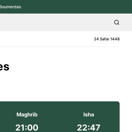
Boumerdas
24 Safar 1448
es
Maghrib
Isha
21:00
22:47