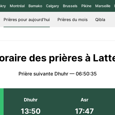
kry
Montréal
Bamako
Calgary
Brussels
Pikine
Marseille
Prières pour aujourd'hui
Prières du mois
Qibla
oraire des prières à Latt
Prière suivante Dhuhr —
06:50:35
Dhuhr
Asr
13:50
17:47