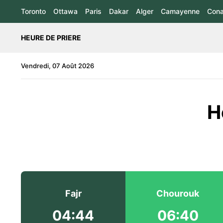
Toronto
Ottawa
Paris
Dakar
Alger
Camayenne
Cona
HEURE DE PRIERE
Vendredi, 07 Août 2026
H
Fajr
Chourouk
04:44
06:40