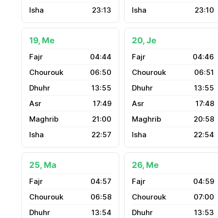
23:13
23:10
19, Me
20, Je
04:44
04:46
06:50
06:51
13:55
13:55
17:49
17:48
21:00
20:58
22:57
22:54
25, Ma
26, Me
04:57
04:59
06:58
07:00
13:54
13:53