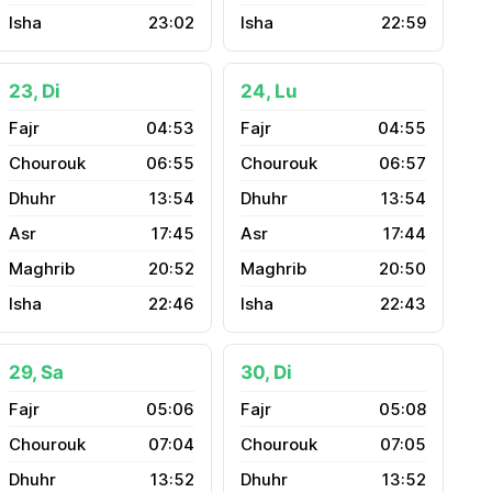
23:02
22:59
23, Di
24, Lu
04:53
04:55
06:55
06:57
13:54
13:54
17:45
17:44
20:52
20:50
22:46
22:43
29, Sa
30, Di
05:06
05:08
07:04
07:05
13:52
13:52