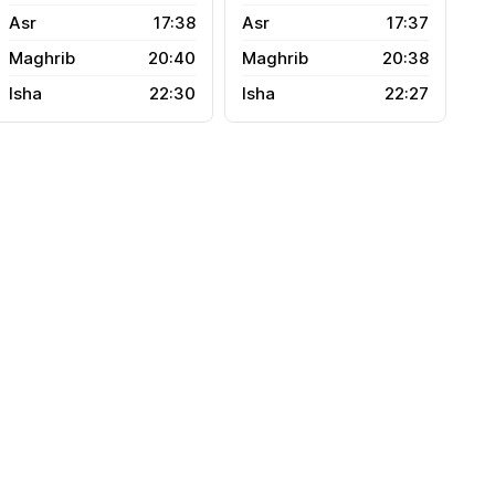
17:38
17:37
20:40
20:38
22:30
22:27