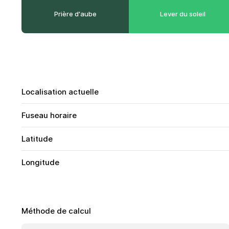
Prière d'aube
Lever du soleil
Localisation actuelle
Fuseau horaire
Latitude
Longitude
Méthode de calcul