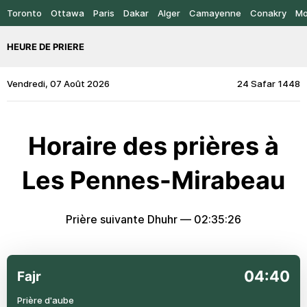
Toronto
Ottawa
Paris
Dakar
Alger
Camayenne
Conakry
Mo
HEURE DE PRIERE
Vendredi, 07 Août 2026
24 Safar 1448
Horaire des prières à
Les Pennes-Mirabeau
Prière suivante Dhuhr —
02:35:26
04:40
Fajr
Prière d'aube