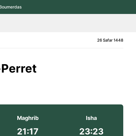
Boumerdas
26 Safar 1448
-Perret
Maghrib
Isha
21:17
23:23