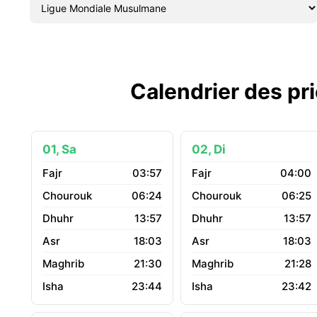
Calendrier des pri
01, Sa
02, Di
03:57
04:00
06:24
06:25
13:57
13:57
18:03
18:03
21:30
21:28
23:44
23:42