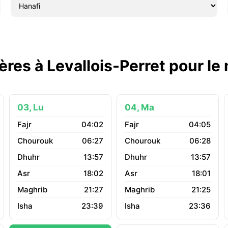
ères à Levallois-Perret pour l
03, Lu
04, Ma
04:02
04:05
06:27
06:28
13:57
13:57
18:02
18:01
21:27
21:25
23:39
23:36