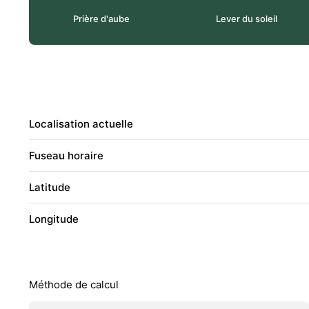
Prière d'aube
Lever du soleil
Localisation actuelle
Fuseau horaire
Latitude
Longitude
Méthode de calcul