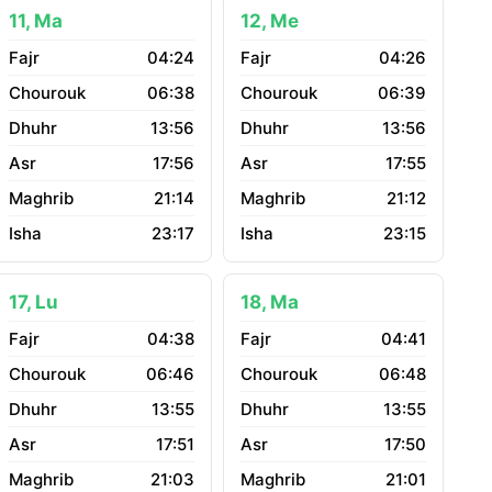
11, Ma
12, Me
04:24
04:26
06:38
06:39
13:56
13:56
17:56
17:55
21:14
21:12
23:17
23:15
17, Lu
18, Ma
04:38
04:41
06:46
06:48
13:55
13:55
17:51
17:50
21:03
21:01