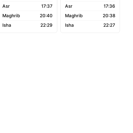
17:37
17:36
20:40
20:38
22:29
22:27