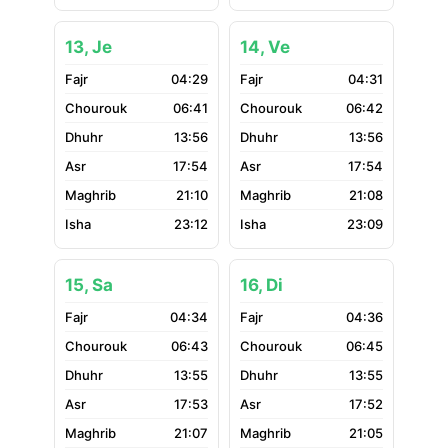
13, Je
14, Ve
04:29
04:31
06:41
06:42
13:56
13:56
17:54
17:54
21:10
21:08
23:12
23:09
15, Sa
16, Di
04:34
04:36
06:43
06:45
13:55
13:55
17:53
17:52
21:07
21:05