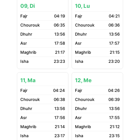
09, Di
10, Lu
04:19
04:21
06:35
06:36
13:56
13:56
17:58
17:57
21:17
21:15
23:23
23:20
11, Ma
12, Me
04:24
04:26
06:38
06:39
13:56
13:56
17:56
17:55
21:14
21:12
23:17
23:15