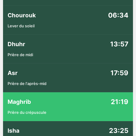
06:34
Chourouk
Lever du soleil
13:57
Dhuhr
Prière de midi
17:59
Asr
Prière de l'après-mid
21:19
Maghrib
Prière du crépuscule
23:25
Isha