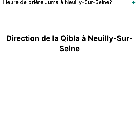
Heure de prière Juma à Neuilly-Sur-Seine?
Direction de la Qibla à Neuilly-Sur-
Seine