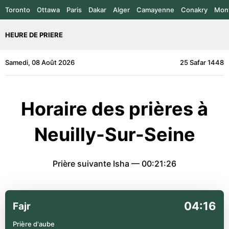
Toronto
Ottawa
Paris
Dakar
Alger
Camayenne
Conakry
Mont
HEURE DE PRIERE
Samedi, 08 Août 2026
25 Safar 1448
Horaire des prières à
Neuilly-Sur-Seine
Prière suivante Isha —
00:21:26
04:16
Fajr
Prière d'aube