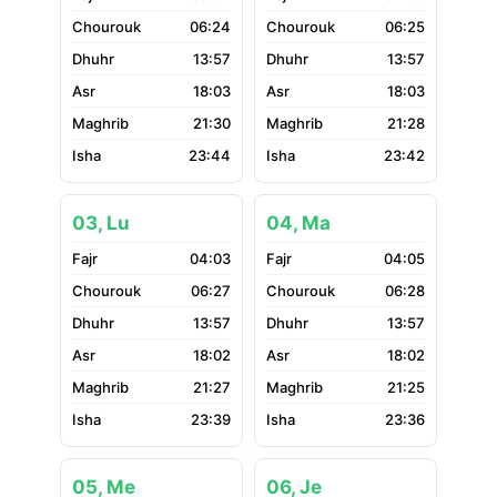
06:24
06:25
13:57
13:57
18:03
18:03
21:30
21:28
23:44
23:42
03, Lu
04, Ma
04:03
04:05
06:27
06:28
13:57
13:57
18:02
18:02
21:27
21:25
23:39
23:36
05, Me
06, Je