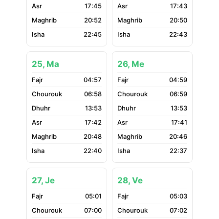
17:45
17:43
20:52
20:50
22:45
22:43
25, Ma
26, Me
04:57
04:59
06:58
06:59
13:53
13:53
17:42
17:41
20:48
20:46
22:40
22:37
27, Je
28, Ve
05:01
05:03
07:00
07:02