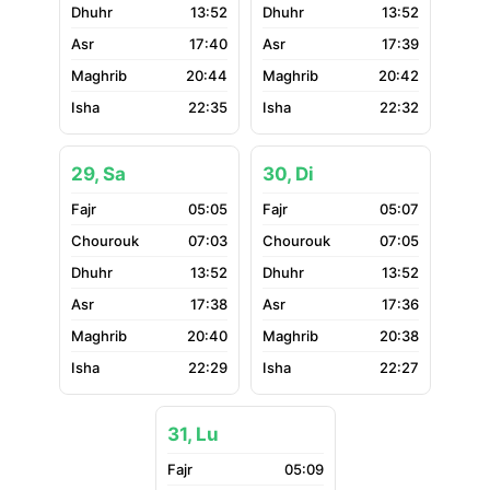
13:52
13:52
17:40
17:39
20:44
20:42
22:35
22:32
29, Sa
30, Di
05:05
05:07
07:03
07:05
13:52
13:52
17:38
17:36
20:40
20:38
22:29
22:27
31, Lu
05:09