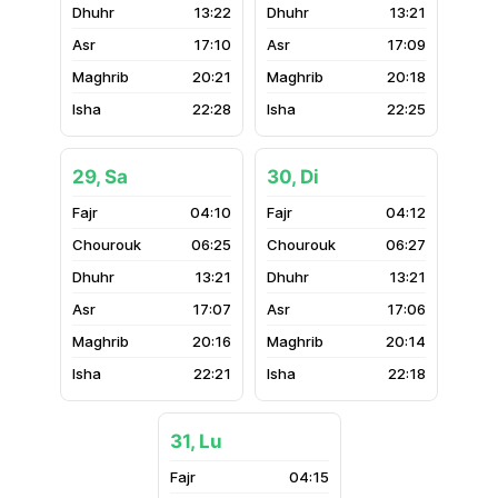
13:22
13:21
17:10
17:09
20:21
20:18
22:28
22:25
29, Sa
30, Di
04:10
04:12
06:25
06:27
13:21
13:21
17:07
17:06
20:16
20:14
22:21
22:18
31, Lu
04:15