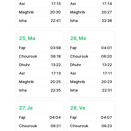
17:15
17:14
20:30
20:27
22:41
22:38
25, Ma
26, Me
03:58
04:01
06:18
06:20
13:22
13:22
17:13
17:11
20:25
20:23
22:35
22:31
27, Je
28, Ve
04:04
04:07
06:21
06:23