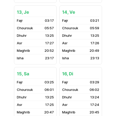
13, Je
14, Ve
03:17
03:21
05:57
05:59
13:25
13:25
17:27
17:26
20:52
20:49
23:17
23:13
15, Sa
16, Di
03:25
03:29
06:01
06:02
13:25
13:24
17:25
17:24
20:47
20:45