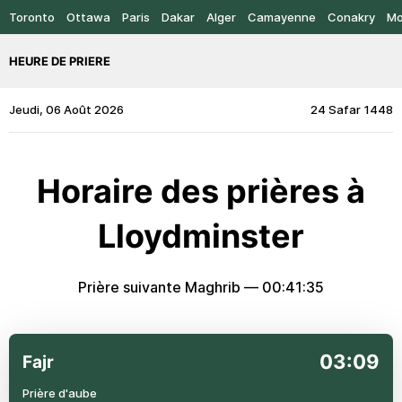
Toronto
Ottawa
Paris
Dakar
Alger
Camayenne
Conakry
Mo
HEURE DE PRIERE
Jeudi, 06 Août 2026
24 Safar 1448
Horaire des prières à
Lloydminster
Prière suivante Maghrib —
00:41:35
03:09
Fajr
Prière d'aube