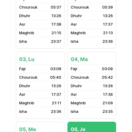
05:37
05:39
13:26
13:26
17:38
17:37
21:15
21:13
23:37
23:36
03, Lu
04, Ma
03:08
03:08
05:40
05:42
13:26
13:26
17:37
17:36
21:11
21:09
23:36
23:35
05, Me
06, Je