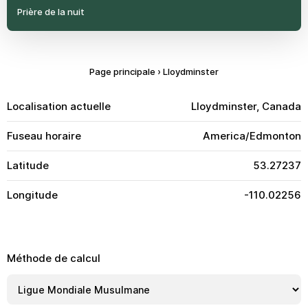
Prière de la nuit
Page principale
›
Lloydminster
Localisation actuelle
Lloydminster, Canada
Fuseau horaire
America/Edmonton
Latitude
53.27237
Longitude
-110.02256
Méthode de calcul