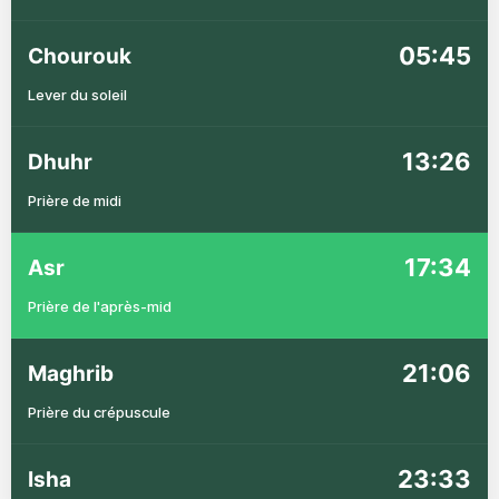
05:45
Chourouk
Lever du soleil
13:26
Dhuhr
Prière de midi
17:34
Asr
Prière de l'après-mid
21:06
Maghrib
Prière du crépuscule
23:33
Isha