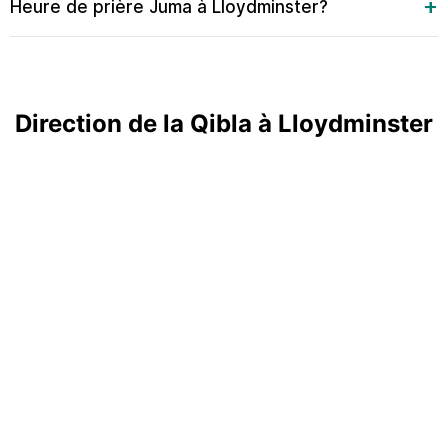
Heure de prière Juma à Lloydminster?
Direction de la Qibla à Lloydminster