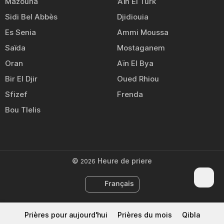
Mazouna
’Aïn El Turk
Sidi Bel Abbès
Djidiouia
Es Senia
Ammi Moussa
Saïda
Mostaganem
Oran
Aïn El Bya
Bir El Djir
Oued Rhiou
Sfizef
Frenda
Bou Tlelis
©
Heure de priere
2026
Français
Prières pour aujourd'hui
Prières du mois
Qibla