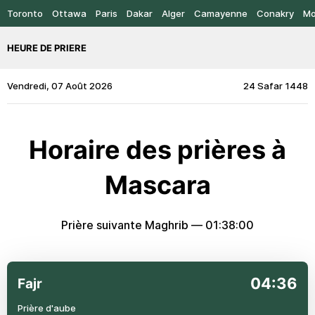
Toronto
Ottawa
Paris
Dakar
Alger
Camayenne
Conakry
Mo
HEURE DE PRIERE
Vendredi, 07 Août 2026
24 Safar 1448
Horaire des prières à
Mascara
Prière suivante Maghrib —
01:38:00
04:36
Fajr
Prière d'aube