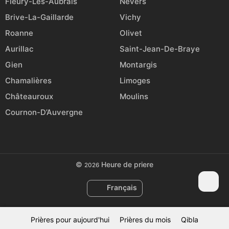
Fleury-Les-Aubrais
Nevers
Brive-La-Gaillarde
Vichy
Roanne
Olivet
Aurillac
Saint-Jean-De-Braye
Gien
Montargis
Chamalières
Limoges
Châteauroux
Moulins
Cournon-D’Auvergne
©
Heure de priere
2026
Français
Prières pour aujourd'hui
Prières du mois
Qibla